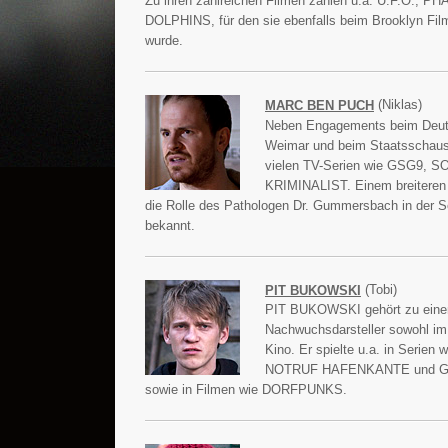
Zu ihren zahlreichen Filmen zählen u.a. U.F.O.
DOLPHINS, für den sie ebenfalls beim Brooklyn Fil
wurde.
(Niklas)
MARC BEN PUCH
Neben Engagements beim Deuts
Weimar und beim Staatsschauspi
vielen TV-Serien wie GSG9, 
KRIMINALIST. Einem breiteren 
die Rolle des Pathologen Dr. Gummersbach in de
bekannt.
(Tobi)
PIT BUKOWSKI
PIT BUKOWSKI gehört zu einem
Nachwuchsdarsteller sowohl im
Kino. Er spielte u.a. in Serie
NOTRUF HAFENKANTE und 
sowie in Filmen wie DORFPUNKS.