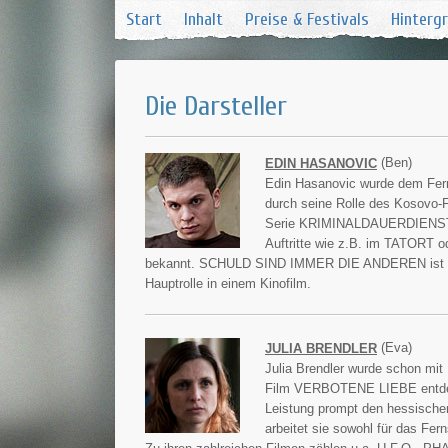
Start
Inhalt
Preise & Festivals
Hinterg
Die Darsteller
(Ben)
EDIN HASANOVIC
Edin Hasanovic wurde dem Fer
durch seine Rolle des Kosovo-F
Serie KRIMINALDAUERDIENST 
Auftritte wie z.B. im TATORT
bekannt. SCHULD SIND IMMER DIE ANDEREN ist se
Hauptrolle in einem Kinofilm.
(Eva)
JULIA BRENDLER
Julia Brendler wurde schon mit 
Film VERBOTENE LIEBE entdeckt
Leistung prompt den hessische
arbeitet sie sowohl für das Fer