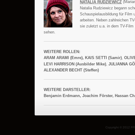
(Maria
NATALIA RUDZIEWICZ
Natalia Rudziewicz begann sch
Schauspielausbildung für Film
arbeiten. Neben zahlreichen TV
sie zuletzt u.a. in dem TV-F
sehen.
WEITERE ROLLEN:
,
ARAM ARAMI (Emre),
KAIS SETTI (Samir)
OLIVE
,
LEVI HARRISON (Ausbilder Mike)
JULIANNA GÖT
ALEXANDER BECHT (Steffen)
WEITERE DARSTELLER:
Benjamin Erdmann, Joachim Förster, Hassan Char
Copyright © 2012 FF